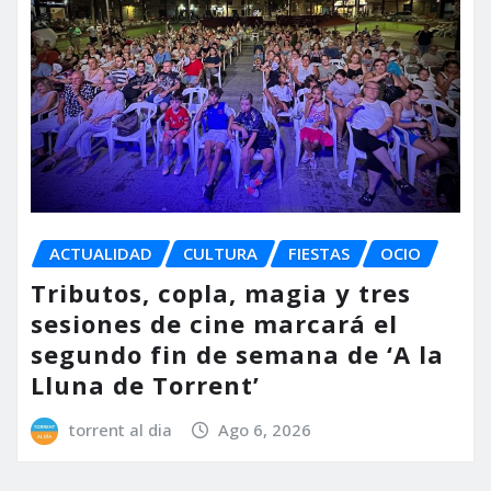
ACTUALIDAD
CULTURA
FIESTAS
OCIO
Tributos, copla, magia y tres
sesiones de cine marcará el
segundo fin de semana de ‘A la
Lluna de Torrent’
torrent al dia
Ago 6, 2026