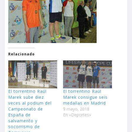
Relacionado
El torrentino Raúl
El torrentino Raúl
Marek sube diez
Marek consigue seis
veces al podium del
medallas en Madrid
Campeonato de
9 mayo, 2018
España de
En «Deportes»
salvamento y
socorrismo de