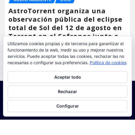
AstroTorrent organiza una
observación pública del eclipse
total de Sol del 12 de agosto en
Torrent en el Safranar junto a
las vías del AVE
Utilizamos cookies propias y de terceros para garantizar el
funcionamiento de la web, medir su uso y mejorar nuestros
torrent al dia
Ago 5, 2026
servicios. Puede aceptar todas las cookies, rechazar las no
necesarias o configurar sus preferencias.
Política de cookies
Privacidad y cookies: este sitio usa cookies. Si continúas navegando
Aceptar todo
por él, aceptas su uso.
Para obtener más información, incluido cómo gestionar las cookies,
Rechazar
consulta:
Política de cookies
Configurar
Copyright © 2025 | Funciona con
WordPress
|
Seattle
News
de
ThemeArile