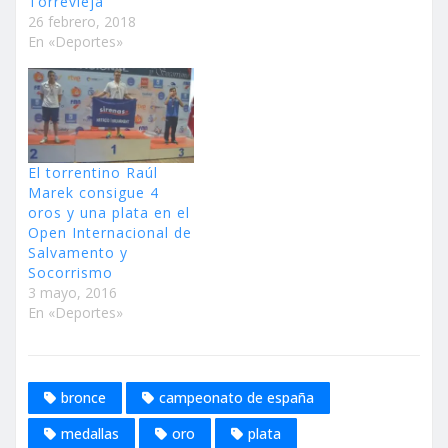
Torrevieja
26 febrero, 2018
En «Deportes»
El torrentino Raúl
Marek consigue 4
oros y una plata en el
Open Internacional de
Salvamento y
Socorrismo
3 mayo, 2016
En «Deportes»
bronce
campeonato de españa
medallas
oro
plata