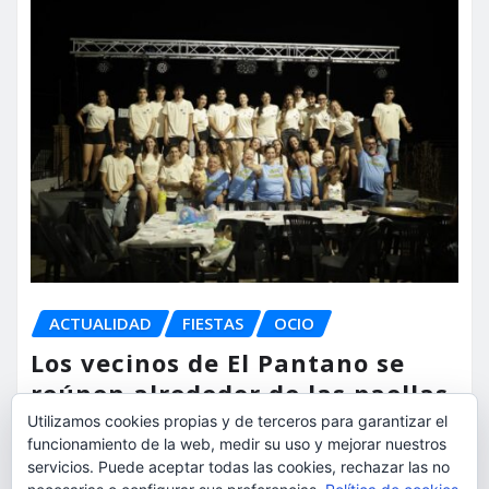
ACTUALIDAD
FIESTAS
OCIO
Los vecinos de El Pantano se
reúnen alrededor de las paellas
para celebrar sus fiestas
Utilizamos cookies propias y de terceros para garantizar el
funcionamiento de la web, medir su uso y mejorar nuestros
servicios. Puede aceptar todas las cookies, rechazar las no
torrent al dia
Ago 9, 2026