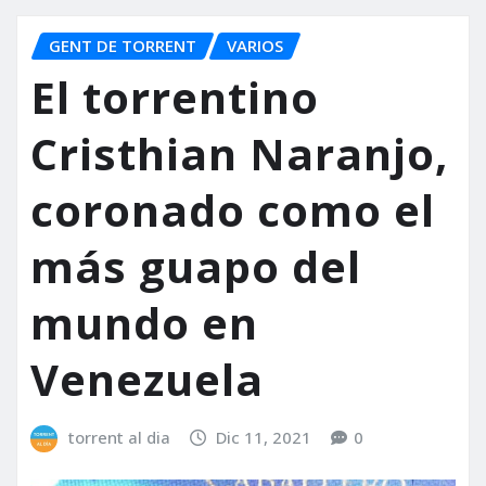
GENT DE TORRENT
VARIOS
El torrentino
Cristhian Naranjo,
coronado como el
más guapo del
mundo en
Venezuela
torrent al dia
Dic 11, 2021
0