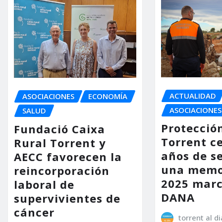
ACTUALIDAD
ASOCIACIONES
ECONOMÍA
ASOCIACIONES
SALUD
Protección
Fundació Caixa
Torrent c
Rural Torrent y
años de se
AECC favorecen la
una memo
reincorporación
2025 marc
laboral de
DANA
supervivientes de
cáncer
torrent al di