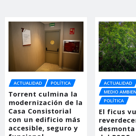
ACTUALIDAD
POLÍTICA
ACTUALIDAD
MEDIO AMBIE
Torrent culmina la
POLÍTICA
modernización de la
Casa Consistorial
El ficus v
con un edificio más
reverdece
accesible, seguro y
desmonta 