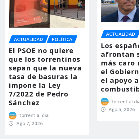
ACTUALIDAD
ACTUALIDAD
POLÍTICA
Los españ
El PSOE no quiere
afrontan 
que los torrentinos
más caro 
sepan que la nueva
el Gobier
tasa de basuras la
el apoyo a
impone la Ley
combustib
7/2022 de Pedro
Sánchez
torrent al di
Ago 5, 2026
torrent al dia
Ago 7, 2026