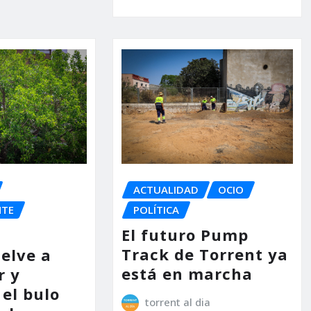
ACTUALIDAD
OCIO
NTE
POLÍTICA
El futuro Pump
Track de Torrent ya
uelve a
está en marcha
r y
el bulo
torrent al dia