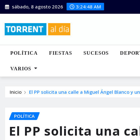
Saltar
sábado, 8 agosto 2026
3:24:50 AM
al
contenido
POLÍTICA
FIESTAS
SUCESOS
DEPOR
VARIOS
Inicio
El PP solicita una calle a Miguel Ángel Blanco y u
POLÍTICA
El PP solicita una c