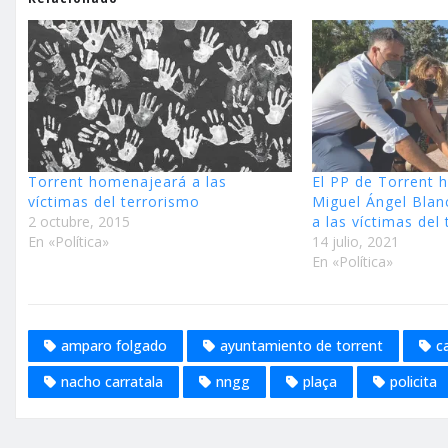
Torrent homenajeará a las
El PP de Torrent
víctimas del terrorismo
Miguel Ángel Blan
2 octubre, 2015
a las víctimas del
En «Política»
14 julio, 2021
En «Política»
amparo folgado
ayuntamiento de torrent
ca
nacho carratala
nngg
plaça
policita