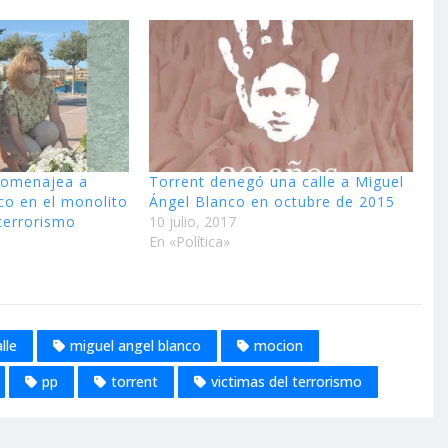
 homenajea a
Torrent denegó una calle a Miguel
co en el monolito
Ángel Blanco en octubre de 2015
 terrorismo
10 julio, 2017
En «Política»
lle
miguel angel blanco
mocion
pp
torrent
victimas del terrorismo