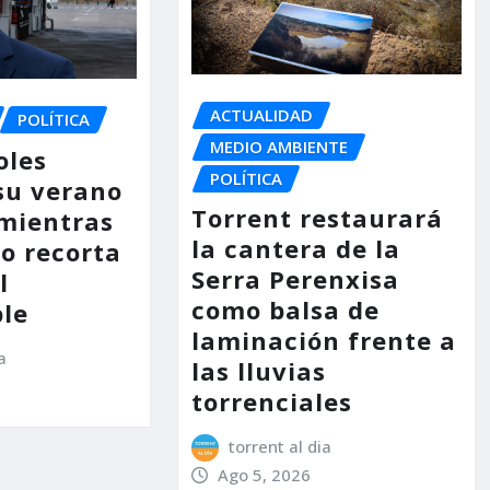
ACTUALIDAD
POLÍTICA
MEDIO AMBIENTE
oles
POLÍTICA
su verano
Torrent restaurará
mientras
la cantera de la
no recorta
Serra Perenxisa
l
como balsa de
le
laminación frente a
a
las lluvias
torrenciales
torrent al dia
Ago 5, 2026