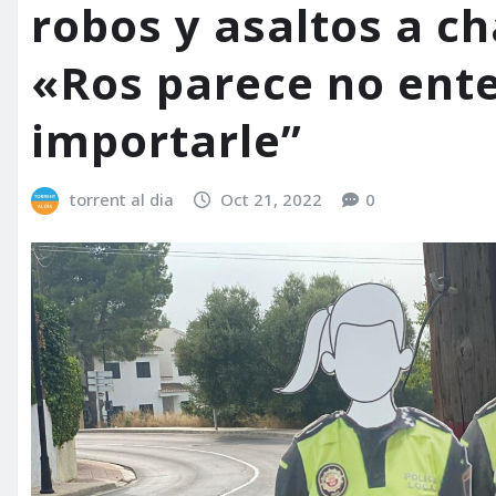
robos y asaltos a ch
«Ros parece no ente
importarle”
torrent al dia
Oct 21, 2022
0