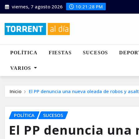
Saltar
viernes, 7 agosto 2026
10:21:29 PM
al
contenido
POLÍTICA
FIESTAS
SUCESOS
DEPOR
VARIOS
Inicio
El PP denuncia una nueva oleada de robos y asalt
POLÍTICA
SUCESOS
El PP denuncia una