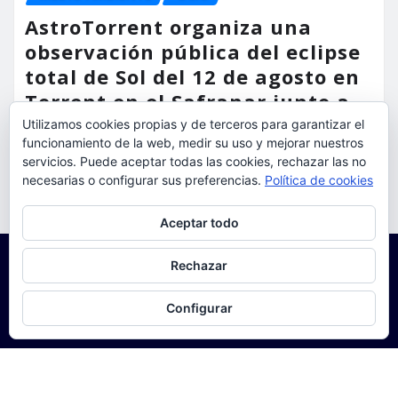
AstroTorrent organiza una
observación pública del eclipse
total de Sol del 12 de agosto en
Torrent en el Safranar junto a
las vías del AVE
Utilizamos cookies propias y de terceros para garantizar el
funcionamiento de la web, medir su uso y mejorar nuestros
torrent al dia
Ago 5, 2026
servicios. Puede aceptar todas las cookies, rechazar las no
necesarias o configurar sus preferencias.
Política de cookies
Privacidad y cookies: este sitio usa cookies. Si continúas navegando
Aceptar todo
por él, aceptas su uso.
Para obtener más información, incluido cómo gestionar las cookies,
Rechazar
consulta:
Política de cookies
Configurar
Copyright © 2025 | Funciona con
WordPress
|
Seattle
News
de
ThemeArile