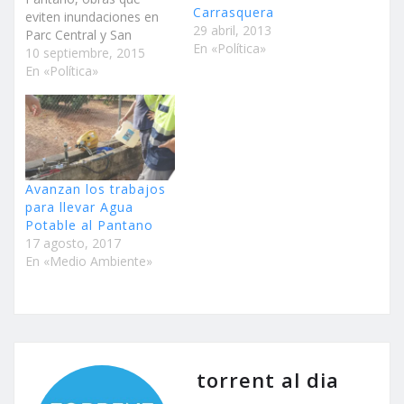
Carrasquera
eviten inundaciones en
29 abril, 2013
Parc Central y San
En «Política»
Valeriano, conectar la
10 septiembre, 2015
urbanización Monte-Real
En «Política»
a la red de aguas
potables y la habilitación
de un aseo adaptado en
la Casa de la Cultura son
las propuestas del
Partido Popular para
Avanzan los trabajos
solicitar…
para llevar Agua
Potable al Pantano
17 agosto, 2017
En «Medio Ambiente»
torrent al dia