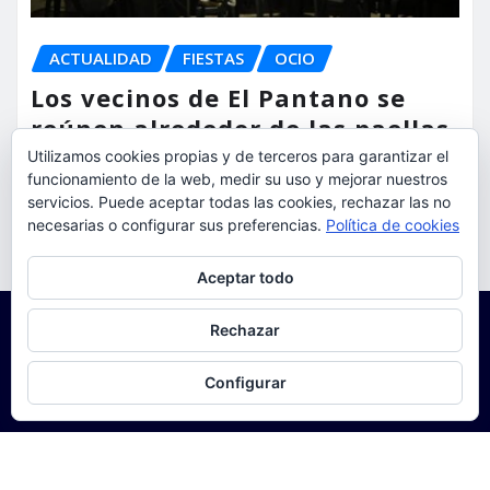
ACTUALIDAD
FIESTAS
OCIO
Los vecinos de El Pantano se
reúnen alrededor de las paellas
para celebrar sus fiestas
Utilizamos cookies propias y de terceros para garantizar el
funcionamiento de la web, medir su uso y mejorar nuestros
servicios. Puede aceptar todas las cookies, rechazar las no
torrent al dia
Ago 9, 2026
necesarias o configurar sus preferencias.
Política de cookies
Privacidad y cookies: este sitio usa cookies. Si continúas navegando
Aceptar todo
por él, aceptas su uso.
Para obtener más información, incluido cómo gestionar las cookies,
Rechazar
consulta:
Política de cookies
Configurar
Copyright © 2025 | Funciona con
WordPress
|
Seattle
News
de
ThemeArile