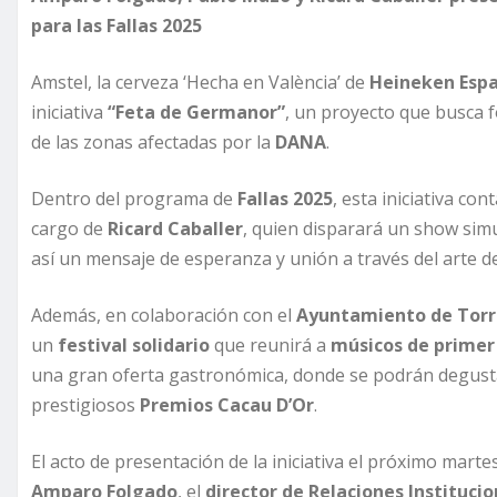
para las Fallas 2025
Amstel, la cerveza ‘Hecha en València’ de
Heineken Esp
iniciativa
“Feta de Germanor”
, un proyecto que busca 
de las zonas afectadas por la
DANA
.
Dentro del programa de
Fallas 2025
, esta iniciativa co
cargo de
Ricard Caballer
, quien disparará un show sim
así un mensaje de esperanza y unión a través del arte de
Además, en colaboración con el
Ayuntamiento de Torr
un
festival solidario
que reunirá a
músicos de primer 
una gran oferta gastronómica, donde se podrán degus
prestigiosos
Premios Cacau D’Or
.
El acto de presentación de la iniciativa el próximo marte
Amparo Folgado
, el
director de Relaciones Instituc