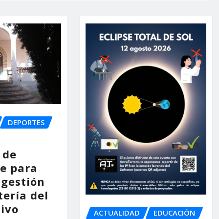
DEPORTES
 de
e para
 gestión
tería del
tivo
ACTUALIDAD
EDUCACIÓN