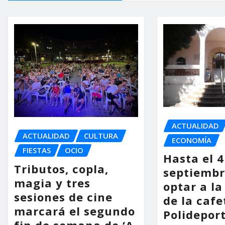
ACTUALIDAD
ACTUALIDAD
CULTURA
ECONOMÍA
FIESTAS
OCIO
Hasta el 4
Tributos, copla,
septiembr
magia y tres
optar a la
sesiones de cine
de la cafe
marcará el segundo
Polidepor
fin de semana de ‘A