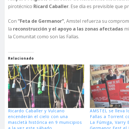
pirotécnico
Ricard Caballer
. Ese día es previsible que p
Con
“Feta de Germanor”
, Amstel refuerza su comprom
la
reconstrucción y el apoyo a las zonas afectadas
mi
la Comunitat como son las Fallas.
Relacionado
Ricardo Caballer y Vulcano
AMSTEL se lleva l
encenderán el cielo con una
Fallas a Torrent c
mascletà histórica en 9 municipios
La Fúmiga, Varry 
a la vez este sábado
Germanor Fest el