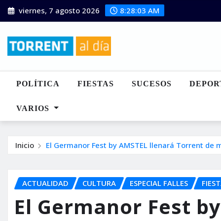
Saltar
viernes, 7 agosto 2026
8:28:04 AM
al
contenido
POLÍTICA
FIESTAS
SUCESOS
DEPOR
VARIOS
Inicio
El Germanor Fest by AMSTEL llenará Torrent de m
ACTUALIDAD
CULTURA
ESPECIAL FALLES
FIES
El Germanor Fest b