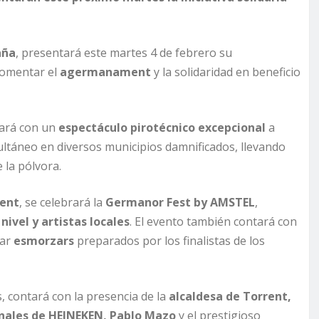
aña
, presentará este martes 4 de febrero su
fomentar el
agermanament
y la solidaridad en beneficio
ntará con un
espectáculo pirotécnico excepcional
a
ultáneo en diversos municipios damnificados, llevando
 la pólvora.
ent
, se celebrará la
Germanor Fest by AMSTEL
,
nivel y artistas locales
. El evento también contará con
tar
esmorzars
preparados por los finalistas de los
s, contará con la presencia de la
alcaldesa de Torrent,
ionales de HEINEKEN, Pablo Mazo
y el prestigioso