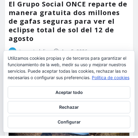
El Grupo Social ONCE reparte de
manera gratuita dos millones
de gafas seguras para ver el
eclipse total de sol del 12 de
agosto
torrent al dia
Ago 5, 2026
Utilizamos cookies propias y de terceros para garantizar el
funcionamiento de la web, medir su uso y mejorar nuestros
servicios. Puede aceptar todas las cookies, rechazar las no
necesarias o configurar sus preferencias.
Política de cookies
Privacidad y cookies: este sitio usa cookies. Si continúas navegando
Aceptar todo
por él, aceptas su uso.
Para obtener más información, incluido cómo gestionar las cookies,
Rechazar
consulta:
Política de cookies
Configurar