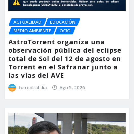
ACTUALIDAD
EDUCACIÓN
MEDIO AMBIENTE
OCIO
AstroTorrent organiza una
observación pública del eclipse
total de Sol del 12 de agosto en
Torrent en el Safranar junto a
las vías del AVE
torrent al dia
Ago 5, 2026