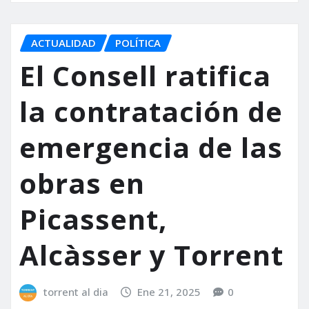
ACTUALIDAD
POLÍTICA
El Consell ratifica
la contratación de
emergencia de las
obras en
Picassent,
Alcàsser y Torrent
torrent al dia
Ene 21, 2025
0