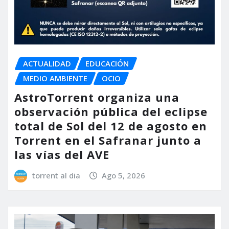
ACTUALIDAD
EDUCACIÓN
MEDIO AMBIENTE
OCIO
AstroTorrent organiza una
observación pública del eclipse
total de Sol del 12 de agosto en
Torrent en el Safranar junto a
las vías del AVE
torrent al dia
Ago 5, 2026