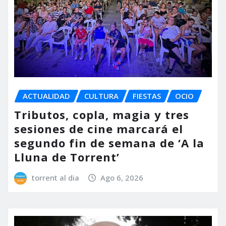
ACTUALIDAD
CULTURA
FIESTAS
OCIO
Tributos, copla, magia y tres
sesiones de cine marcará el
segundo fin de semana de ‘A la
Lluna de Torrent’
torrent al dia
Ago 6, 2026