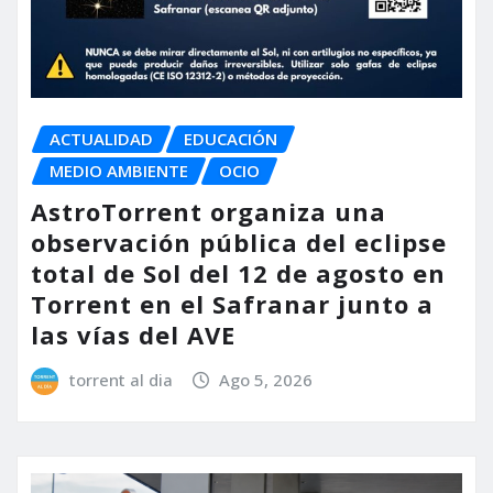
ACTUALIDAD
EDUCACIÓN
MEDIO AMBIENTE
OCIO
AstroTorrent organiza una
observación pública del eclipse
total de Sol del 12 de agosto en
Torrent en el Safranar junto a
las vías del AVE
torrent al dia
Ago 5, 2026