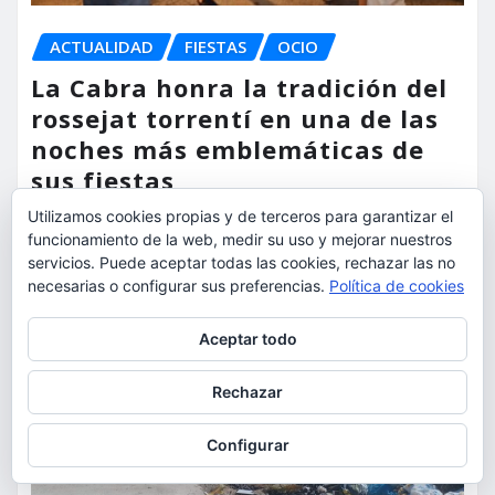
ACTUALIDAD
FIESTAS
OCIO
La Cabra honra la tradición del
rossejat torrentí en una de las
noches más emblemáticas de
sus fiestas
Utilizamos cookies propias y de terceros para garantizar el
torrent al dia
Ago 7, 2026
funcionamiento de la web, medir su uso y mejorar nuestros
servicios. Puede aceptar todas las cookies, rechazar las no
necesarias o configurar sus preferencias.
Política de cookies
Privacidad y cookies: este sitio usa cookies. Si continúas navegando
Aceptar todo
por él, aceptas su uso.
Para obtener más información, incluido cómo gestionar las cookies,
Rechazar
consulta:
Política de cookies
Configurar