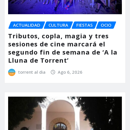
ACTUALIDAD
CULTURA
FIESTAS
OCIO
Tributos, copla, magia y tres
sesiones de cine marcará el
segundo fin de semana de ‘A la
Lluna de Torrent’
torrent al dia
Ago 6, 2026