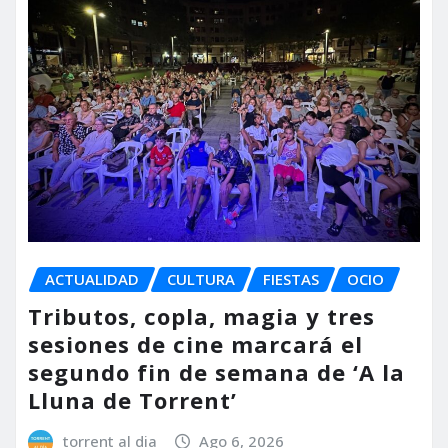
ACTUALIDAD
CULTURA
FIESTAS
OCIO
Tributos, copla, magia y tres
sesiones de cine marcará el
segundo fin de semana de ‘A la
Lluna de Torrent’
torrent al dia
Ago 6, 2026