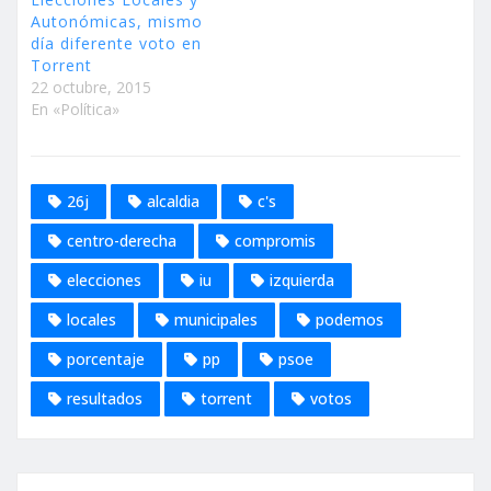
Autonómicas, mismo
día diferente voto en
Torrent
22 octubre, 2015
En «Política»
26j
alcaldia
c's
centro-derecha
compromis
elecciones
iu
izquierda
locales
municipales
podemos
porcentaje
pp
psoe
resultados
torrent
votos