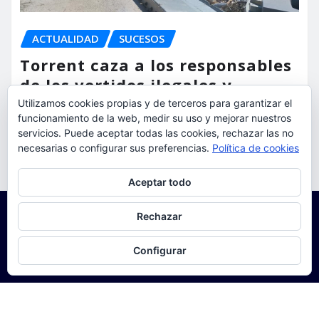
ACTUALIDAD
SUCESOS
Torrent caza a los responsables
de los vertidos ilegales y
endurece las sanciones
Utilizamos cookies propias y de terceros para garantizar el
funcionamiento de la web, medir su uso y mejorar nuestros
servicios. Puede aceptar todas las cookies, rechazar las no
torrent al dia
Ago 7, 2026
necesarias o configurar sus preferencias.
Política de cookies
Privacidad y cookies: este sitio usa cookies. Si continúas navegando
Aceptar todo
por él, aceptas su uso.
Para obtener más información, incluido cómo gestionar las cookies,
Rechazar
consulta:
Política de cookies
Configurar
Copyright © 2025 | Funciona con
WordPress
|
Seattle
News
de
ThemeArile