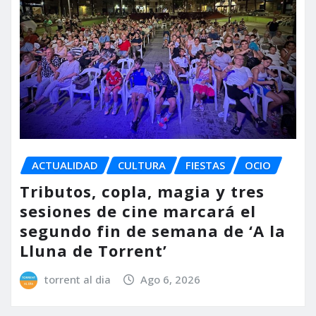
ACTUALIDAD
CULTURA
FIESTAS
OCIO
Tributos, copla, magia y tres
sesiones de cine marcará el
segundo fin de semana de ‘A la
Lluna de Torrent’
torrent al dia
Ago 6, 2026