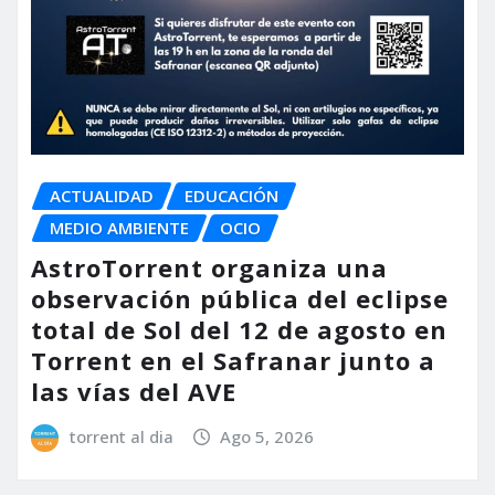
ACTUALIDAD
EDUCACIÓN
MEDIO AMBIENTE
OCIO
AstroTorrent organiza una
observación pública del eclipse
total de Sol del 12 de agosto en
Torrent en el Safranar junto a
las vías del AVE
torrent al dia
Ago 5, 2026