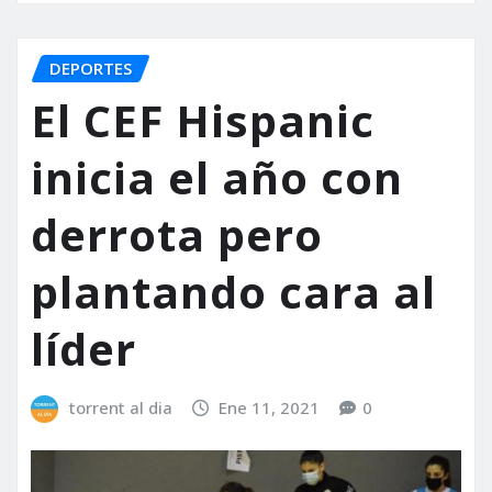
DEPORTES
El CEF Hispanic
inicia el año con
derrota pero
plantando cara al
líder
torrent al dia
Ene 11, 2021
0