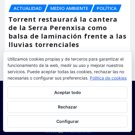
ACTUALIDAD
MEDIO AMBIENTE
POLÍTICA
Torrent restaurará la cantera
de la Serra Perenxisa como
balsa de laminación frente a las
lluvias torrenciales
torrent al dia
Ago 5, 2026
Utilizamos cookies propias y de terceros para garantizar el
funcionamiento de la web, medir su uso y mejorar nuestros
servicios. Puede aceptar todas las cookies, rechazar las no
necesarias o configurar sus preferencias.
Política de cookies
Privacidad y cookies: este sitio usa cookies. Si continúas navegando
Aceptar todo
por él, aceptas su uso.
Para obtener más información, incluido cómo gestionar las cookies,
Rechazar
consulta:
Política de cookies
Configurar
Copyright © 2025 | Funciona con
WordPress
|
Seattle
News
de
ThemeArile