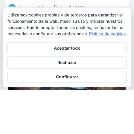
torrent al dia
Ago 5, 2026
Utilizamos cookies propias y de terceros para garantizar el
funcionamiento de la web, medir su uso y mejorar nuestros
servicios. Puede aceptar todas las cookies, rechazar las no
necesarias o configurar sus preferencias.
Política de cookies
Privacidad y cookies: este sitio usa cookies. Si continúas navegando
Aceptar todo
por él, aceptas su uso.
Para obtener más información, incluido cómo gestionar las cookies,
Rechazar
consulta:
Política de cookies
Configurar
ACTUALIDAD
MEDIO AMBIENTE
POLÍTICA
Torrent restaurará la cantera