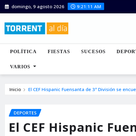
Saltar
domingo, 9 agosto 2026
9:21:12 AM
al
contenido
POLÍTICA
FIESTAS
SUCESOS
DEPOR
VARIOS
Inicio
El CEF Hispanic Fuensanta de 3ª División se encuen
DEPORTES
El CEF Hispanic Fuen