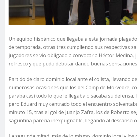
Un equipo hispánico que llegaba a esta jornada plagado 
de temporada, otras tres cumpliendo sus respectivas sa
jugadores se vio obligado a convocar a Héctor Medina, j
refresco y que pudo debutar dando buenas sensaciones
Partido de claro dominio local ante el colista, llevando d
numerosas ocasiones que los del Camp de Morvedre, con
paraba casi todo lo que le llegaba o sacaba su defensa,
pero Eduard muy centrado todo el encuentro solventaba c
minuto 15, tras el gol de Juanjo Zafra, los de Roberto 
saguntina parecía inexpugnable, llegando al descanso con
La segunda mitad, más de lo mismo, dominio local y lo