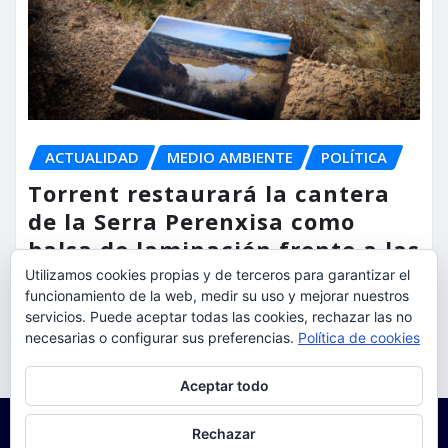
ACTUALIDAD
MEDIO AMBIENTE
POLÍTICA
Torrent restaurará la cantera
de la Serra Perenxisa como
balsa de laminación frente a las
lluvias torrenciales
Utilizamos cookies propias y de terceros para garantizar el
funcionamiento de la web, medir su uso y mejorar nuestros
servicios. Puede aceptar todas las cookies, rechazar las no
torrent al dia
Ago 5, 2026
necesarias o configurar sus preferencias.
Política de cookies
Privacidad y cookies: este sitio usa cookies. Si continúas navegando
Aceptar todo
por él, aceptas su uso.
Para obtener más información, incluido cómo gestionar las cookies,
Rechazar
consulta:
Política de cookies