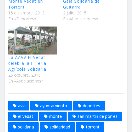
Monte Vedat en
Gala Solidaria de
Torrent
Guitarra
15 diciembre, 2013
2 julio, 2015
En «Deportes»
En «Asociaciones»
La AAVV El Vedat
celebra la II Feria
Agrícola Solidaria
25 octubre, 2016
En «Asociaciones»
avv
ayuntamiento
deportes
el vedat
monte
san martin de porres
solidaria
solidaridad
torrent