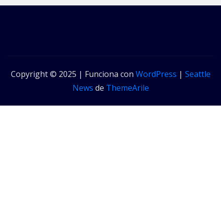
Copyright © 2025 | Funciona con
WordPress
|
Seattle
News
de
ThemeArile