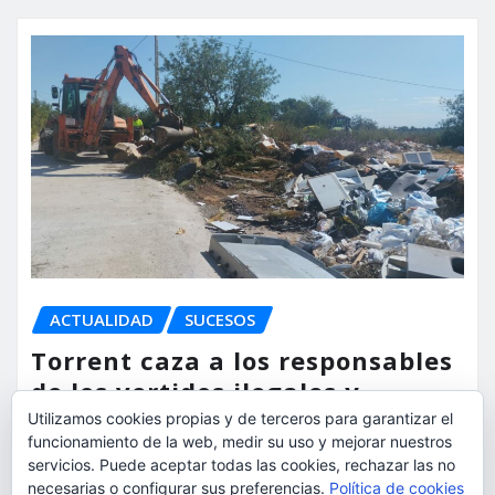
ACTUALIDAD
SUCESOS
Torrent caza a los responsables
de los vertidos ilegales y
endurece las sanciones
Utilizamos cookies propias y de terceros para garantizar el
funcionamiento de la web, medir su uso y mejorar nuestros
servicios. Puede aceptar todas las cookies, rechazar las no
torrent al dia
Ago 7, 2026
necesarias o configurar sus preferencias.
Política de cookies