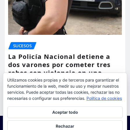
SUCESOS
La Policía Nacional detiene a
dos varones por cometer tres
robos con violencia en una
misma mañana
Utilizamos cookies propias y de terceros para garantizar el
funcionamiento de la web, medir su uso y mejorar nuestros
torrent al dia
Ago 7, 2026
servicios. Puede aceptar todas las cookies, rechazar las no
necesarias o configurar sus preferencias.
Política de cookies
Privacidad y cookies: este sitio usa cookies. Si continúas navegando
Aceptar todo
por él, aceptas su uso.
Para obtener más información, incluido cómo gestionar las cookies,
Rechazar
consulta:
Política de cookies