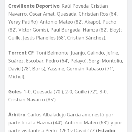
Crevillente Deportivo
: Raúl Poveda; Cristian
Navarro, Óscar Amat, Quesada, Christian Ros (64′,
Yeray Patiño); Antonio Mateo (82′, Akapo), Pucho
(82′, Víctor Gomis), Paul Burgada, Hamza (82′, Eloy) ;
Guille, Jesús Planelles (68′, Cristian Sánchez).
Torrent CF
: Toni Belmonte; Juanjo, Galindo, Jefrie,
Suárez, Escobar; Pedro (64′, Pelayo), Sergi Montoliu,
David (78′, Boris); Yassine, Germán Rabasco (71′,
Míchel).
Goles
: 1-0, Quesada (70′); 2-0, Guille (72′); 3-0,
Cristian Navarro (85′).
Árbitro
: Carlos Albaladejo García amonestó por
parte local a Hazma (44′), Antonio Mateo (63′); y por
parte visitante a Pedro (26′) y David (77′).
Estadio
: