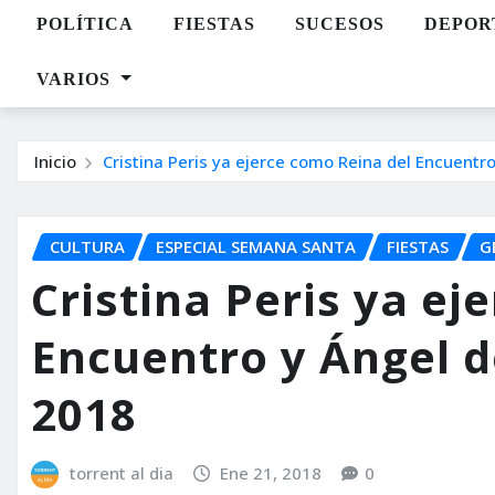
POLÍTICA
FIESTAS
SUCESOS
DEPOR
VARIOS
Inicio
Cristina Peris ya ejerce como Reina del Encuentr
CULTURA
ESPECIAL SEMANA SANTA
FIESTAS
G
Cristina Peris ya ej
Encuentro y Ángel d
2018
torrent al dia
Ene 21, 2018
0