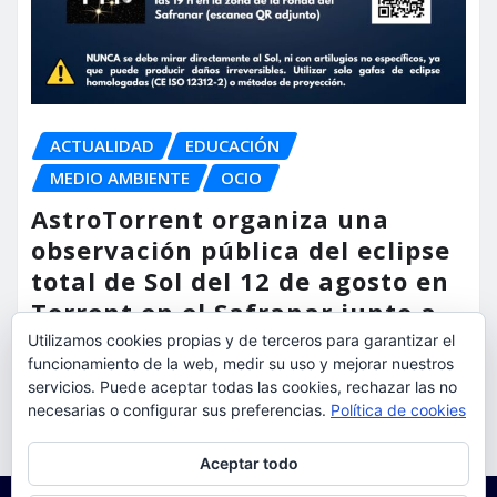
ACTUALIDAD
EDUCACIÓN
MEDIO AMBIENTE
OCIO
AstroTorrent organiza una
observación pública del eclipse
total de Sol del 12 de agosto en
Torrent en el Safranar junto a
las vías del AVE
Utilizamos cookies propias y de terceros para garantizar el
funcionamiento de la web, medir su uso y mejorar nuestros
torrent al dia
Ago 5, 2026
servicios. Puede aceptar todas las cookies, rechazar las no
necesarias o configurar sus preferencias.
Política de cookies
Privacidad y cookies: este sitio usa cookies. Si continúas navegando
Aceptar todo
por él, aceptas su uso.