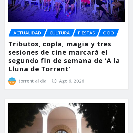
ACTUALIDAD
CULTURA
FIESTAS
OCIO
Tributos, copla, magia y tres
sesiones de cine marcará el
segundo fin de semana de ‘A la
Lluna de Torrent’
torrent al dia
Ago 6, 2026