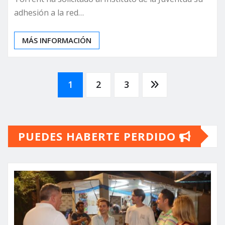
adhesión a la red…
MÁS INFORMACIÓN
Paginación
1
2
3
de
PUEDES HABERTE PERDIDO
entradas