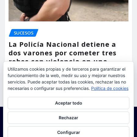
SUCESOS
La Policía Nacional detiene a
dos varones por cometer tres
robos con violencia en una
misma mañana
Utilizamos cookies propias y de terceros para garantizar el
funcionamiento de la web, medir su uso y mejorar nuestros
servicios. Puede aceptar todas las cookies, rechazar las no
torrent al dia
Ago 7, 2026
necesarias o configurar sus preferencias.
Política de cookies
Privacidad y cookies: este sitio usa cookies. Si continúas navegando
Aceptar todo
por él, aceptas su uso.
Para obtener más información, incluido cómo gestionar las cookies,
Rechazar
consulta:
Política de cookies
Configurar