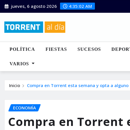
Saltar
jueves, 6 agosto 2026
4:35:03 AM
al
contenido
POLÍTICA
FIESTAS
SUCESOS
DEPOR
VARIOS
Inicio
Compra en Torrent esta semana y opta a alguno d
ECONOMÍA
Compra en Torrent 