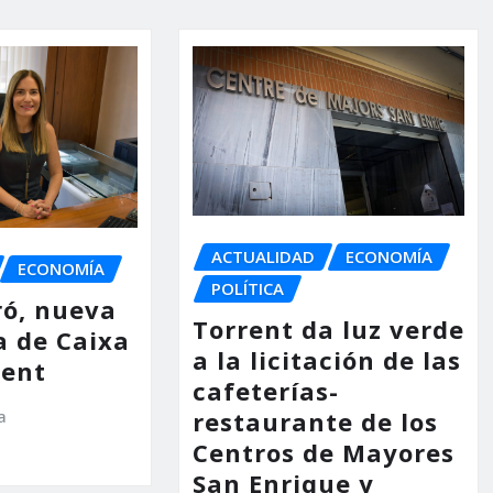
ACTUALIDAD
ECONOMÍA
ECONOMÍA
POLÍTICA
ró, nueva
Torrent da luz verde
a de Caixa
a la licitación de las
rent
cafeterías-
a
restaurante de los
Centros de Mayores
San Enrique y