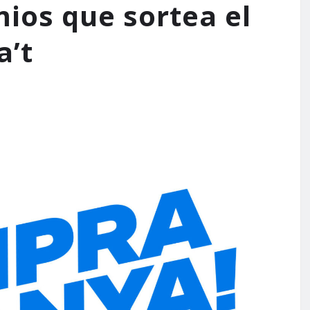
mios que sortea el
a’t