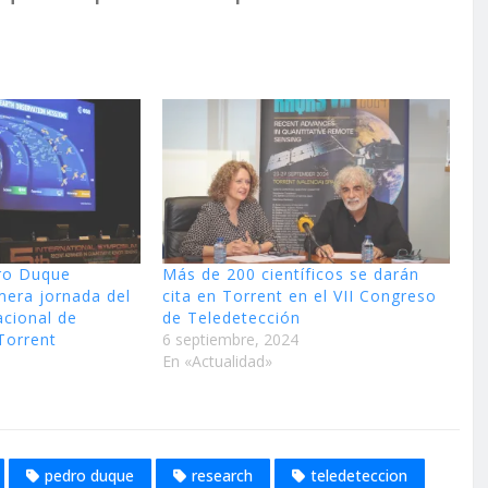
dro Duque
Más de 200 científicos se darán
imera jornada del
cita en Torrent en el VII Congreso
acional de
de Teledetección
Torrent
6 septiembre, 2024
En «Actualidad»
pedro duque
research
teledeteccion