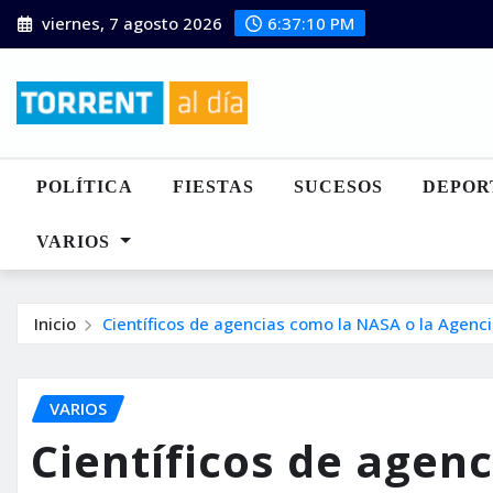
Saltar
viernes, 7 agosto 2026
6:37:11 PM
al
contenido
POLÍTICA
FIESTAS
SUCESOS
DEPOR
VARIOS
Inicio
Científicos de agencias como la NASA o la Agenci
VARIOS
Científicos de agen