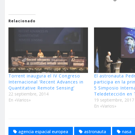
Relacionado
Torrent inaugura el IV Congreso
El astronauta Pe
Internacional ‘Recent Advances in
participa en la pr
Quantitative Remote Sensing’
5 Simposio Intern
22 septiembre, 2014
Teledetección en 
En «Varios»
19 septiembre, 2017
En «Varios»
agencia espacial europea
astronauta
nasa