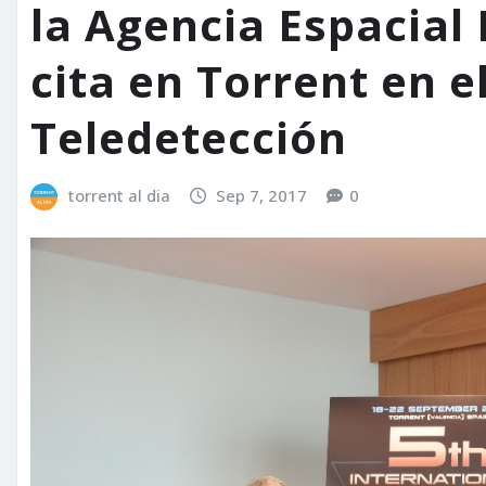
la Agencia Espacial
cita en Torrent en e
Teledetección
torrent al dia
Sep 7, 2017
0