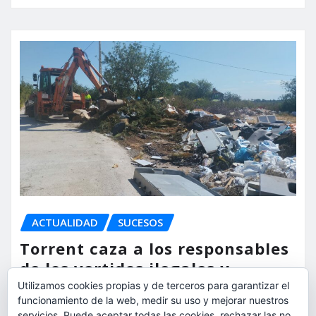
ACTUALIDAD
SUCESOS
Torrent caza a los responsables
de los vertidos ilegales y
endurece las sanciones
Utilizamos cookies propias y de terceros para garantizar el
funcionamiento de la web, medir su uso y mejorar nuestros
servicios. Puede aceptar todas las cookies, rechazar las no