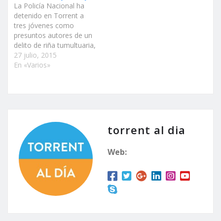
La Policía Nacional ha
detenido en Torrent a
tres jóvenes como
presuntos autores de un
delito de riña tumultuaria,
por intervenir en una
27 julio, 2015
pelea en la que se
En «Varios»
utilizaron botellas y
navajas, y en la que
participaron unas veinte
personas, durante un
concierto. Según informa
la Policía en un
torrent al dia
comunicado,…
Web: