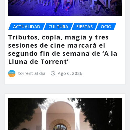
ACTUALIDAD
CULTURA
FIESTAS
OCIO
Tributos, copla, magia y tres
sesiones de cine marcará el
segundo fin de semana de ‘A la
Lluna de Torrent’
torrent al dia
Ago 6, 2026