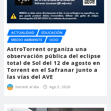
ACTUALIDAD
EDUCACIÓN
MEDIO AMBIENTE
OCIO
AstroTorrent organiza una
observación pública del eclipse
total de Sol del 12 de agosto en
Torrent en el Safranar junto a
las vías del AVE
torrent al dia
Ago 5, 2026