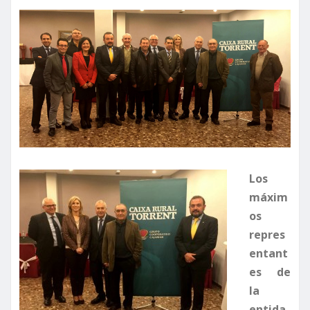
Los
máxim
os
repres
entant
es de
la
entida