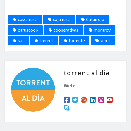
caixa rural
caja rural
Catarroja
citruscoop
cooperativas
montroy
sat
torrent
torrente
vifrut
torrent al dia
Web: