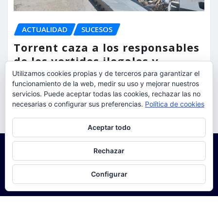
ACTUALIDAD
SUCESOS
Torrent caza a los responsables
de los vertidos ilegales y
endurece las sanciones
Utilizamos cookies propias y de terceros para garantizar el
funcionamiento de la web, medir su uso y mejorar nuestros
servicios. Puede aceptar todas las cookies, rechazar las no
torrent al dia
Ago 7, 2026
necesarias o configurar sus preferencias.
Política de cookies
Privacidad y cookies: este sitio usa cookies. Si continúas navegando
Aceptar todo
por él, aceptas su uso.
Para obtener más información, incluido cómo gestionar las cookies,
Rechazar
consulta:
Política de cookies
Configurar
Copyright © 2025 | Funciona con
WordPress
|
Seattle
News
de
ThemeArile