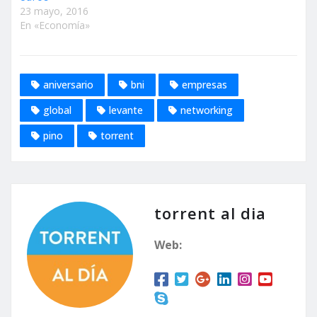
23 mayo, 2016
En «Economía»
aniversario
bni
empresas
global
levante
networking
pino
torrent
torrent al dia
Web: