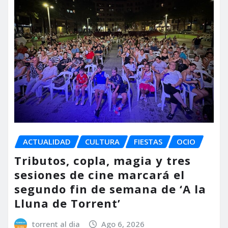
ACTUALIDAD
CULTURA
FIESTAS
OCIO
Tributos, copla, magia y tres
sesiones de cine marcará el
segundo fin de semana de ‘A la
Lluna de Torrent’
torrent al dia
Ago 6, 2026