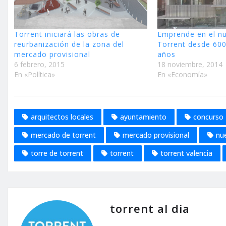
Torrent iniciará las obras de
Emprende en el n
reurbanización de la zona del
Torrent desde 600
mercado provisional
años
6 febrero, 2015
18 noviembre, 2014
En «Política»
En «Economía»
arquitectos locales
ayuntamiento
concurso
mercado de torrent
mercado provisional
nu
torre de torrent
torrent
torrent valencia
torrent al dia