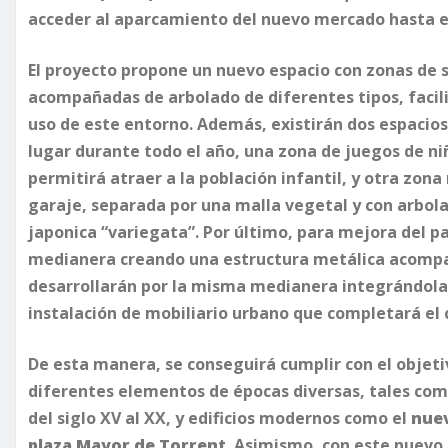
acceder al aparcamiento del nuevo mercado hasta el 
El proyecto propone un nuevo espacio con zonas de 
acompañadas de arbolado de diferentes tipos, facili
uso de este entorno. Además, existirán dos espacios
lugar durante todo el año, una zona de juegos de niñ
permitirá atraer a la población infantil, y otra zon
garaje, separada por una malla vegetal y con arbo
japonica “variegata”. Por último, para mejora del pa
medianera creando una estructura metálica acompa
desarrollarán por la misma medianera integrándola 
instalación de mobiliario urbano que completará el 
De esta manera, se conseguirá cumplir con el objeti
diferentes elementos de épocas diversas, tales com
del siglo XV al XX, y edificios modernos como el
nue
plaza Mayor de Torrent
. Asimismo, con este nuevo