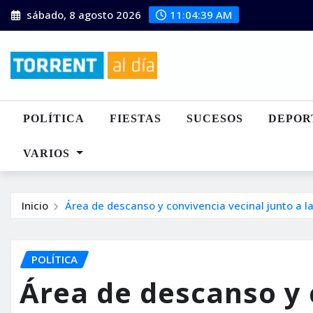
Saltar
sábado, 8 agosto 2026
11:04:40 AM
al
contenido
POLÍTICA
FIESTAS
SUCESOS
DEPOR
VARIOS
Inicio
Área de descanso y convivencia vecinal junto a l
POLÍTICA
Área de descanso y 