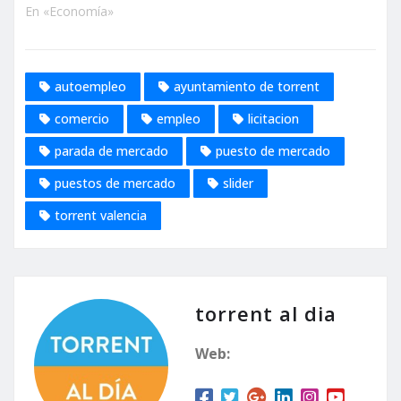
En «Economía»
autoempleo
ayuntamiento de torrent
comercio
empleo
licitacion
parada de mercado
puesto de mercado
puestos de mercado
slider
torrent valencia
torrent al dia
Web: