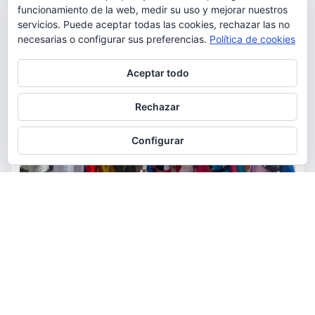
funcionamiento de la web, medir su uso y mejorar nuestros
servicios. Puede aceptar todas las cookies, rechazar las no
necesarias o configurar sus preferencias.
Política de cookies
Privacidad y cookies: este sitio usa cookies. Si continúas navegando
Aceptar todo
por él, aceptas su uso.
Para obtener más información, incluido cómo gestionar las cookies,
Rechazar
consulta:
Política de cookies
Configurar
ACTUALIDAD
CULTURA
FIESTAS
La comunidad ecuatoriana de
Torrent celebra la festividad de