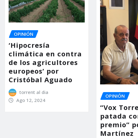
OPINIÓN
‘Hipocresía
climática en contra
de los agricultores
europeos’ por
Cristóbal Aguado
torrent al dia
OPINIÓN
Ago 12, 2024
“Vox Torre
patada c
premio” p
Martínez