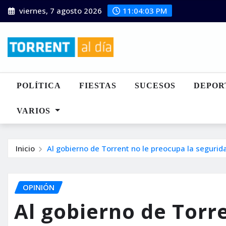
Saltar
viernes, 7 agosto 2026
11:04:04 PM
al
contenido
POLÍTICA
FIESTAS
SUCESOS
DEPOR
VARIOS
Inicio
Al gobierno de Torrent no le preocupa la segurid
OPINIÓN
Al gobierno de Torr