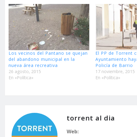
Los vecinos del Pantano se quejan
El PP de Torrent c
del abandono municipal en la
Ayuntamiento haya
nueva área recreativa
Policía de Barrio
26 agosto, 2015
17 noviembre, 2015
En «Política»
En «Política»
torrent al dia
Web: