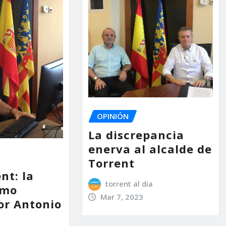
OPINIÓN
La discrepancia
enerva al alcalde de
Torrent
nt: la
torrent al dia
omo
Mar 7, 2023
or Antonio