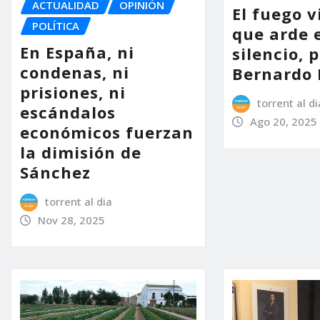
ACTUALIDAD
OPINIÓN
El fuego vi
POLÍTICA
que arde 
En España, ni
silencio, 
condenas, ni
Bernardo 
prisiones, ni
torrent al di
escándalos
Ago 20, 2025
económicos fuerzan
la dimisión de
Sánchez
torrent al dia
Nov 28, 2025