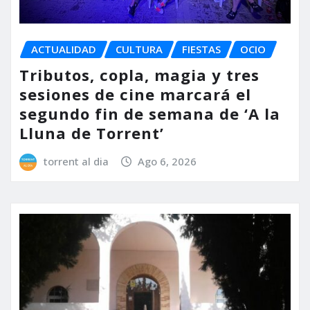
ACTUALIDAD
CULTURA
FIESTAS
OCIO
Tributos, copla, magia y tres
sesiones de cine marcará el
segundo fin de semana de ‘A la
Lluna de Torrent’
torrent al dia
Ago 6, 2026