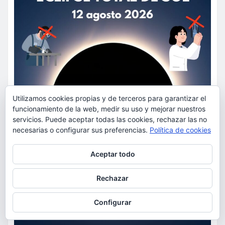
Utilizamos cookies propias y de terceros para garantizar el
funcionamiento de la web, medir su uso y mejorar nuestros
servicios. Puede aceptar todas las cookies, rechazar las no
necesarias o configurar sus preferencias.
Política de cookies
Privacidad y cookies: este sitio usa cookies. Si continúas navegando
Aceptar todo
por él, aceptas su uso.
Para obtener más información, incluido cómo gestionar las cookies,
Rechazar
consulta:
Política de cookies
Configurar