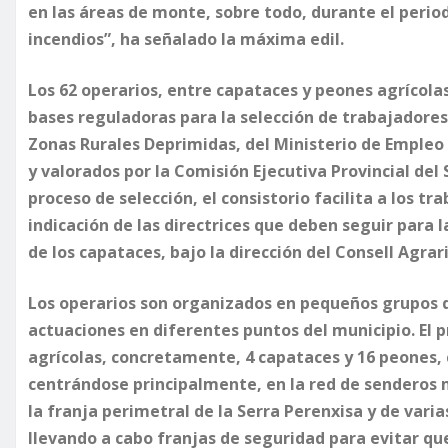
en las áreas de monte, sobre todo, durante el perio
incendios”, ha señalado la máxima edil.
Los 62 operarios, entre capataces y peones agrícolas
bases reguladoras para la selección de trabajador
Zonas Rurales Deprimidas, del Ministerio de Empleo y
y valorados por la Comisión Ejecutiva Provincial del 
proceso de selección, el consistorio facilita a los tr
indicación de las directrices que deben seguir para 
de los capataces, bajo la dirección del Consell Agrar
Los operarios son organizados en pequeños grupos d
actuaciones en diferentes puntos del municipio. El 
agrícolas, concretamente, 4 capataces y 16 peones
centrándose principalmente, en la red de senderos m
la franja perimetral de la Serra Perenxisa y de va
llevando a cabo franjas de seguridad para evitar qu