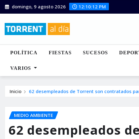
Saltar
domingo, 9 agosto 2026
12:10:13 PM
al
contenido
POLÍTICA
FIESTAS
SUCESOS
DEPOR
VARIOS
Inicio
62 desempleados de Torrent son contratados par
MEDIO AMBIENTE
62 desempleados de