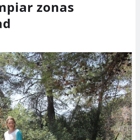
mpiar zonas
ad