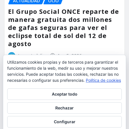
ACTUALIDAD
OCIO
El Grupo Social ONCE reparte de
manera gratuita dos millones
de gafas seguras para ver el
eclipse total de sol del 12 de
agosto
torrent al dia
Ago 5, 2026
Utilizamos cookies propias y de terceros para garantizar el
funcionamiento de la web, medir su uso y mejorar nuestros
servicios. Puede aceptar todas las cookies, rechazar las no
necesarias o configurar sus preferencias.
Política de cookies
Privacidad y cookies: este sitio usa cookies. Si continúas navegando
Aceptar todo
por él, aceptas su uso.
Para obtener más información, incluido cómo gestionar las cookies,
Rechazar
consulta:
Política de cookies
Configurar