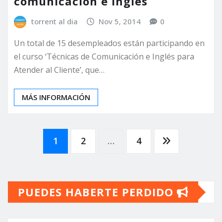
comunicación e inglés
torrent al dia
Nov 5, 2014
0
Un total de 15 desempleados están participando en
el curso ‘Técnicas de Comunicación e Inglés para
Atender al Cliente’, que…
MÁS INFORMACIÓN
Paginación
1
2
…
4
de
PUEDES HABERTE PERDIDO
entradas