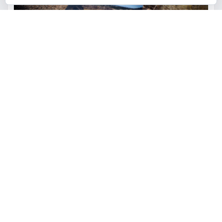
ACTUALIDAD
MEDIO AMBIENTE
POLÍTICA
Torrent restaurará la cantera
de la Serra Perenxisa como
balsa de laminación frente a las
lluvias torrenciales
torrent al dia
Ago 5, 2026