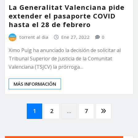
La Generalitat Valenciana pide
extender el pasaporte COVID
hasta el 28 de febrero
torrent al dia
Ene 27, 2022
0
Ximo Puig ha anunciado la decisión de solicitar al
Tribunal Superior de Justicia de la Comunitat
Valenciana (TSJCV) la prórroga…
MÁS INFORMACIÓN
Paginación
1
2
…
7
de