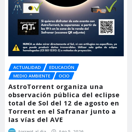
ACTUALIDAD
EDUCACIÓN
MEDIO AMBIENTE
OCIO
AstroTorrent organiza una
observación pública del eclipse
total de Sol del 12 de agosto en
Torrent en el Safranar junto a
las vías del AVE
torrent al dia
Ago 5, 2026