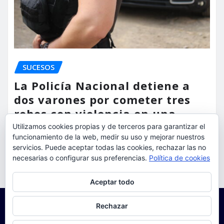
SUCESOS
La Policía Nacional detiene a
dos varones por cometer tres
robos con violencia en una
misma mañana
Utilizamos cookies propias y de terceros para garantizar el
funcionamiento de la web, medir su uso y mejorar nuestros
servicios. Puede aceptar todas las cookies, rechazar las no
torrent al dia
Ago 7, 2026
necesarias o configurar sus preferencias.
Política de cookies
Privacidad y cookies: este sitio usa cookies. Si continúas navegando
Aceptar todo
por él, aceptas su uso.
Para obtener más información, incluido cómo gestionar las cookies,
Rechazar
consulta:
Política de cookies