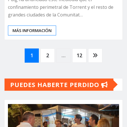
confinamiento perimetral de Torrent y el resto de
grandes ciudades de la Comunitat…
MÁS INFORMACIÓN
Paginación
1
2
…
12
de
PUEDES HABERTE PERDIDO
entradas