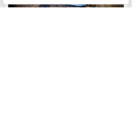
ACTUALIDAD
MEDIO AMBIENTE
POLÍTICA
Torrent restaurará la cantera
de la Serra Perenxisa como
balsa de laminación frente a las
lluvias torrenciales
torrent al dia
Ago 5, 2026