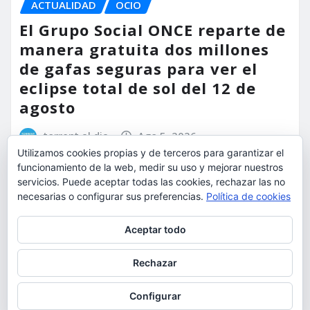
ACTUALIDAD
OCIO
El Grupo Social ONCE reparte de
manera gratuita dos millones
de gafas seguras para ver el
eclipse total de sol del 12 de
agosto
torrent al dia
Ago 5, 2026
Utilizamos cookies propias y de terceros para garantizar el
funcionamiento de la web, medir su uso y mejorar nuestros
servicios. Puede aceptar todas las cookies, rechazar las no
necesarias o configurar sus preferencias.
Política de cookies
Privacidad y cookies: este sitio usa cookies. Si continúas navegando
Aceptar todo
por él, aceptas su uso.
Para obtener más información, incluido cómo gestionar las cookies,
Rechazar
consulta:
Política de cookies
Configurar