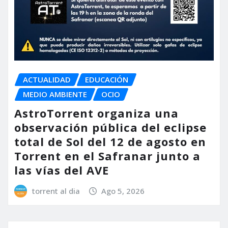
ACTUALIDAD
EDUCACIÓN
MEDIO AMBIENTE
OCIO
AstroTorrent organiza una
observación pública del eclipse
total de Sol del 12 de agosto en
Torrent en el Safranar junto a
las vías del AVE
torrent al dia
Ago 5, 2026