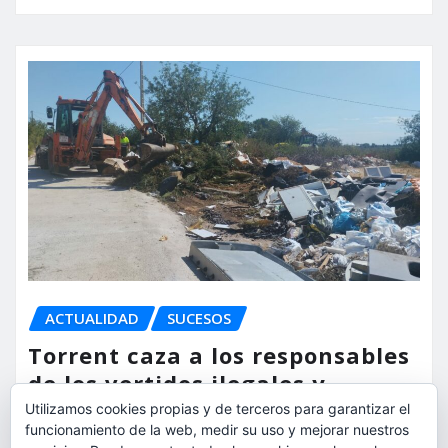
ACTUALIDAD
SUCESOS
Torrent caza a los responsables
de los vertidos ilegales y
endurece las sanciones
Utilizamos cookies propias y de terceros para garantizar el
funcionamiento de la web, medir su uso y mejorar nuestros