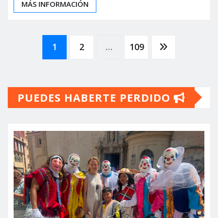
MÁS INFORMACIÓN
Paginación
1
2
…
109
de
PUEDES HABERTE PERDIDO
entradas