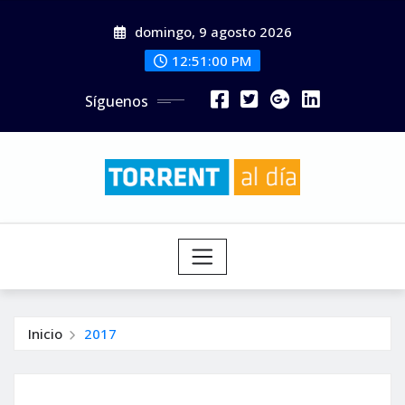
Saltar
domingo, 9 agosto 2026
al
contenido
12:51:01 PM
Síguenos
Inicio
2017