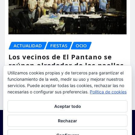
ACTUALIDAD
FIESTAS
OCIO
Los vecinos de El Pantano se
reúnen alrededor de las paellas
para celebrar sus fiestas
Utilizamos cookies propias y de terceros para garantizar el
funcionamiento de la web, medir su uso y mejorar nuestros
servicios. Puede aceptar todas las cookies, rechazar las no
torrent al dia
Ago 9, 2026
necesarias o configurar sus preferencias.
Política de cookies
Privacidad y cookies: este sitio usa cookies. Si continúas navegando
Aceptar todo
por él, aceptas su uso.
Para obtener más información, incluido cómo gestionar las cookies,
Rechazar
consulta:
Política de cookies