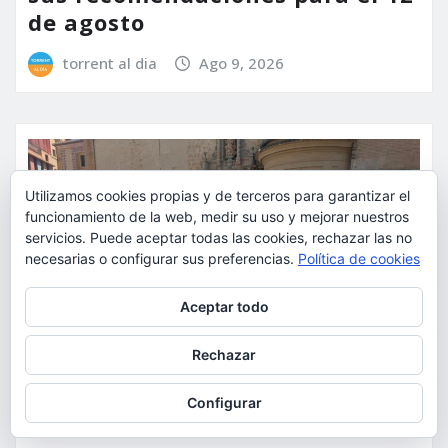
de agosto
torrent al dia
Ago 9, 2026
Utilizamos cookies propias y de terceros para garantizar el
funcionamiento de la web, medir su uso y mejorar nuestros
servicios. Puede aceptar todas las cookies, rechazar las no
necesarias o configurar sus preferencias.
Política de cookies
Privacidad y cookies: este sitio usa cookies. Si continúas navegando
Aceptar todo
por él, aceptas su uso.
Para obtener más información, incluido cómo gestionar las cookies,
Rechazar
consulta:
Política de cookies
Configurar