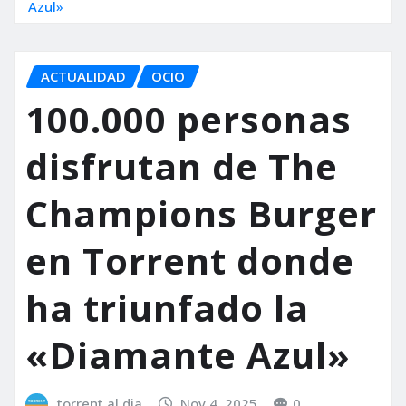
Azul»
ACTUALIDAD
OCIO
100.000 personas
disfrutan de The
Champions Burger
en Torrent donde
ha triunfado la
«Diamante Azul»
torrent al dia
Nov 4, 2025
0