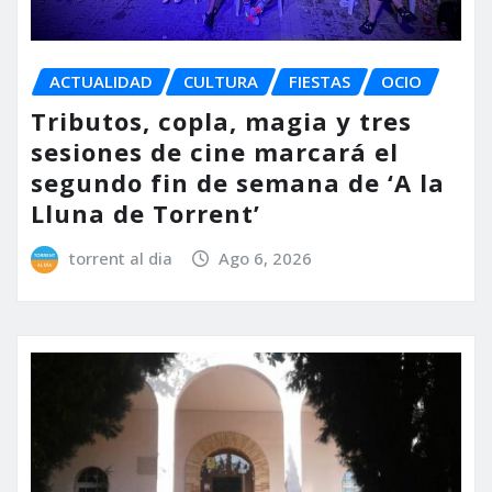
ACTUALIDAD
CULTURA
FIESTAS
OCIO
Tributos, copla, magia y tres
sesiones de cine marcará el
segundo fin de semana de ‘A la
Lluna de Torrent’
torrent al dia
Ago 6, 2026