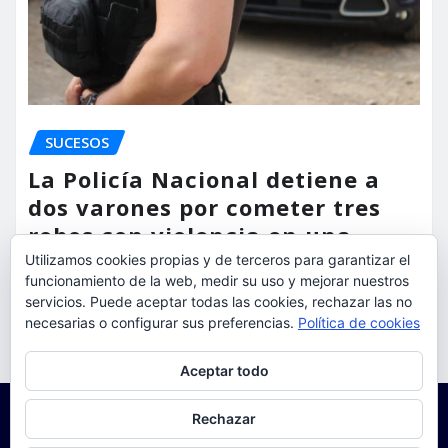
SUCESOS
La Policía Nacional detiene a
dos varones por cometer tres
robos con violencia en una
misma mañana
Utilizamos cookies propias y de terceros para garantizar el
funcionamiento de la web, medir su uso y mejorar nuestros
servicios. Puede aceptar todas las cookies, rechazar las no
torrent al dia
Ago 7, 2026
necesarias o configurar sus preferencias.
Política de cookies
Privacidad y cookies: este sitio usa cookies. Si continúas navegando
Aceptar todo
por él, aceptas su uso.
Para obtener más información, incluido cómo gestionar las cookies,
Rechazar
consulta:
Política de cookies