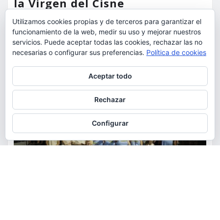
la Virgen del Cisne
Utilizamos cookies propias y de terceros para garantizar el
torrent al dia
Ago 9, 2026
funcionamiento de la web, medir su uso y mejorar nuestros
servicios. Puede aceptar todas las cookies, rechazar las no
necesarias o configurar sus preferencias.
Política de cookies
Privacidad y cookies: este sitio usa cookies. Si continúas navegando
Aceptar todo
por él, aceptas su uso.
Para obtener más información, incluido cómo gestionar las cookies,
Rechazar
consulta:
Política de cookies
Configurar
ACTUALIDAD
FIESTAS
OCIO