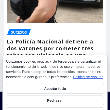
SUCESOS
La Policía Nacional detiene a
dos varones por cometer tres
robos con violencia en una
misma mañana
Utilizamos cookies propias y de terceros para garantizar el
funcionamiento de la web, medir su uso y mejorar nuestros
torrent al dia
Ago 7, 2026
servicios. Puede aceptar todas las cookies, rechazar las no
necesarias o configurar sus preferencias.
Política de cookies
Privacidad y cookies: este sitio usa cookies. Si continúas navegando
Aceptar todo
por él, aceptas su uso.
Para obtener más información, incluido cómo gestionar las cookies,
Rechazar
consulta:
Política de cookies